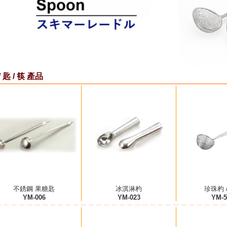
/ 匙 / 筷 產品
不銹鋼 果糖匙
冰淇淋杓
珍珠杓 
YM-006
YM-023
YM-