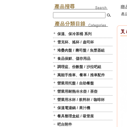
產品
叉 
保溫、保冷茶桶 系列
雪克杯、搖杯 / 盎司杯
堆疊肉盤 / 壽司盤 / 魚漿器組
食品保鮮、儲存用品
調理盆、份數盤 / 沙拉吧組
萬能手推車、餐車 / 推車配件
營業用托盤 / 自助餐盤
營業用耐熱冷水壺 / 茶壺
營業用水杯 / 飲料杯 / 咖啡杯
保溫電湯鍋 / 果汁機
餐具整理盒組 / 吸管座
吧台附件