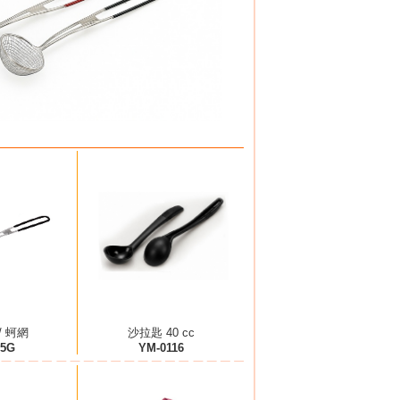
/ 蚵網
沙拉匙 40 cc
55G
YM-0116