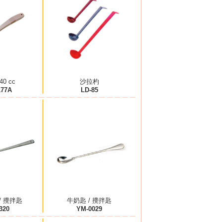
0 cc
沙拉杓
177A
LD-85
/ 攪拌匙
牛奶匙 / 攪拌匙
320
YM-0029