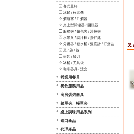
各式量杯
冰鏟 / 碎冰機
酒瓶塞 / 注酒器
桌上型開罐器 / 開瓶器
服務夾 / 麵包夾 / 沙拉夾
水果叉 / 調汁棒 / 攪拌匙
分蛋器 / 糖水桶 / 溫度計 / 打蛋盆
叉 
叉 / 匙 / 筷
煎匙 / 輪刀
冰桶 / 刀具袋
咖啡器具 / 渣盒
營業用餐具
餐飲服務用品
廚房烘焙器具
菜單夾、帳單夾
桌上調味用品系列
進口產品
代理產品