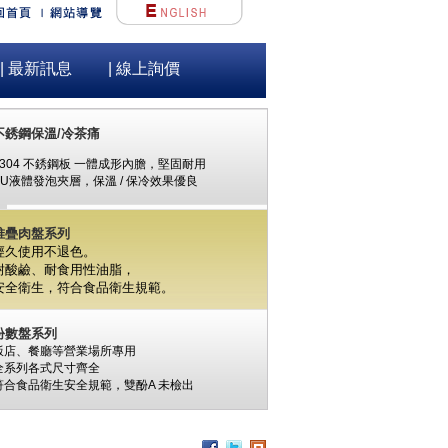
| 最新訊息
| 線上詢價
不銹鋼保溫/冷茶痛
#304 不銹鋼板 一體成形內膽，堅固耐用
PU液體發泡夾層，保溫 / 保冷效果優良
堆疊肉盤系列
經久使用不退色。
耐酸鹼、耐食用性油脂，
安全衛生，
符合食品衛生規範。
份數盤系列
飯店、餐廳等營業場所專用
全系列各式尺寸齊全
符合食品衛生安全規範，
雙酚A
未檢出
食材保鮮筒系列