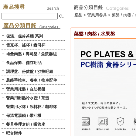
產品 >
營業用餐具
>
菜盤 / 肉盤 /
菜盤 / 肉盤 / 水果盤
保溫、保冷茶桶 系列
雪克杯、搖杯 / 盎司杯
堆疊肉盤 / 壽司盤 / 魚漿器組
食品保鮮、儲存用品
調理盆、份數盤 / 沙拉吧組
萬能手推車、餐車 / 推車配件
營業用托盤 / 自助餐盤
營業用耐熱冷水壺 / 茶壺
營業用水杯 / 飲料杯 / 咖啡杯
保溫電湯鍋 / 果汁機
餐具整理盒組 / 吸管座
吧台附件