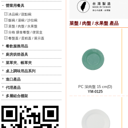
營業用餐具
冰品碗 / 甜點碗
飯碗 / 湯碗 / 沙拉碗
菜盤 / 肉盤 / 水果盤 產品
菜盤 / 肉盤 / 水果盤
分格 膳食餐盤 / 便當盒
餐盤蓋 / 蛋糕蓋 / 展示蓋
餐飲服務用品
廚房烘焙器具
菜單夾、帳單夾
桌上調味用品系列
進口產品
PC 深肉盤 15 cm(D)
代理產品
YM-0125
多層組合棚架