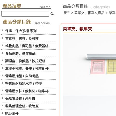
產品 >
菜單夾、帳單夾
產品 > 菜
菜單夾、帳單夾
保溫、保冷茶桶 系列
雪克杯、搖杯 / 盎司杯
堆疊肉盤 / 壽司盤 / 魚漿器組
食品保鮮、儲存用品
調理盆、份數盤 / 沙拉吧組
萬能手推車、餐車 / 推車配件
營業用托盤 / 自助餐盤
營業用耐熱冷水壺 / 茶壺
營業用水杯 / 飲料杯 / 咖啡杯
保溫電湯鍋 / 果汁機
餐具整理盒組 / 吸管座
吧台附件