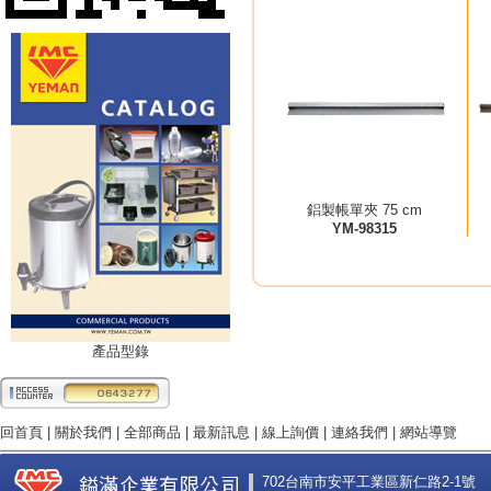
鋁製帳單夾 75 cm
YM-98315
產品型錄
回首頁
|
關於我們
|
全部商品
|
最新訊息
|
線上詢價
|
連絡我們
|
網站導覽
702台南市安平工業區新仁路2-1號