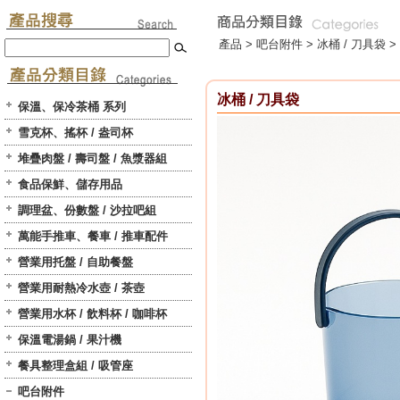
產品 >
吧台附件
>
冰桶 / 刀具袋
>
冰桶 / 刀具袋
保溫、保冷茶桶 系列
雪克杯、搖杯 / 盎司杯
堆疊肉盤 / 壽司盤 / 魚漿器組
食品保鮮、儲存用品
調理盆、份數盤 / 沙拉吧組
萬能手推車、餐車 / 推車配件
營業用托盤 / 自助餐盤
營業用耐熱冷水壺 / 茶壺
營業用水杯 / 飲料杯 / 咖啡杯
保溫電湯鍋 / 果汁機
餐具整理盒組 / 吸管座
吧台附件