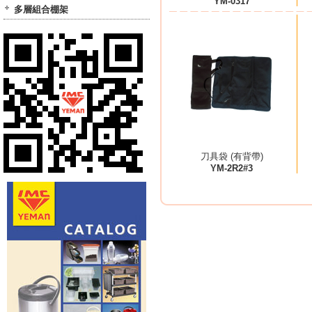
YM-0317
多層組合棚架
刀具袋 (有背帶)
YM-2R2#3