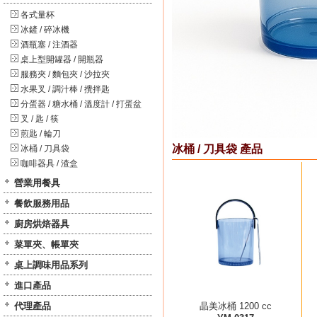
各式量杯
冰鏟 / 碎冰機
酒瓶塞 / 注酒器
桌上型開罐器 / 開瓶器
服務夾 / 麵包夾 / 沙拉夾
水果叉 / 調汁棒 / 攪拌匙
分蛋器 / 糖水桶 / 溫度計 / 打蛋盆
叉 / 匙 / 筷
煎匙 / 輪刀
冰桶 / 刀具袋 產品
冰桶 / 刀具袋
咖啡器具 / 渣盒
營業用餐具
餐飲服務用品
廚房烘焙器具
菜單夾、帳單夾
桌上調味用品系列
進口產品
代理產品
晶美冰桶 1200 cc