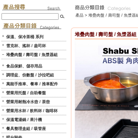
產品 >
堆疊肉盤 / 壽司盤 / 魚漿器
堆疊肉盤 / 壽司盤 / 魚漿器組
保溫、保冷茶桶 系列
雪克杯、搖杯 / 盎司杯
堆疊肉盤 / 壽司盤 / 魚漿器組
食品保鮮、儲存用品
調理盆、份數盤 / 沙拉吧組
萬能手推車、餐車 / 推車配件
營業用托盤 / 自助餐盤
營業用耐熱冷水壺 / 茶壺
營業用水杯 / 飲料杯 / 咖啡杯
保溫電湯鍋 / 果汁機
餐具整理盒組 / 吸管座
吧台附件