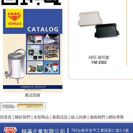
ABS 壽司盤
YM-1502
產品型錄
回首頁
|
關於我們
|
全部商品
|
最新訊息
|
線上詢價
|
連絡我們
|
網站導覽
702台南市安平工業區新仁路2-1號