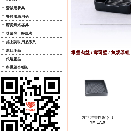
營業用餐具
餐飲服務用品
廚房烘焙器具
菜單夾、帳單夾
桌上調味用品系列
進口產品
堆疊肉盤 / 壽司盤 / 魚漿器組
代理產品
多層組合棚架
方型 堆疊肉盤 (小)
YM-1719