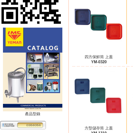
四方保鮮筒 上蓋
YM-0320
產品型錄
方型儲存筒 上蓋