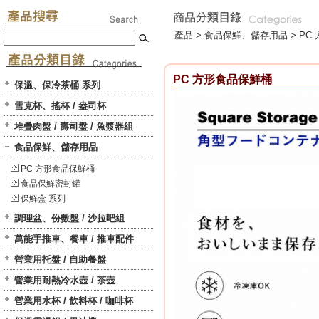
產品 >
食品保鮮、儲存用品
>
PC
PC 方形食品保鮮桶
保溫、保冷茶桶 系列
雪克杯、搖杯 / 盎司杯
堆疊肉盤 / 壽司盤 / 魚漿器組
食品保鮮、儲存用品
PC 方形食品保鮮桶
食品保鮮密封罐
保鮮盒 系列
調理盆、份數盤 / 沙拉吧組
萬能手推車、餐車 / 推車配件
營業用托盤 / 自助餐盤
營業用耐熱冷水壺 / 茶壺
營業用水杯 / 飲料杯 / 咖啡杯