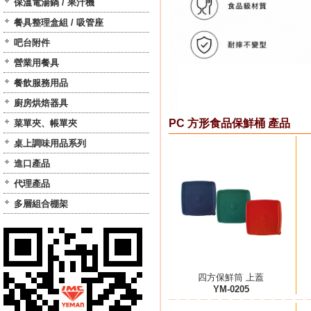
保溫電湯鍋 / 果汁機
餐具整理盒組 / 吸管座
吧台附件
營業用餐具
餐飲服務用品
廚房烘焙器具
PC 方形食品保鮮桶 產品
菜單夾、帳單夾
桌上調味用品系列
進口產品
代理產品
多層組合棚架
四方保鮮筒 上蓋
YM-0205