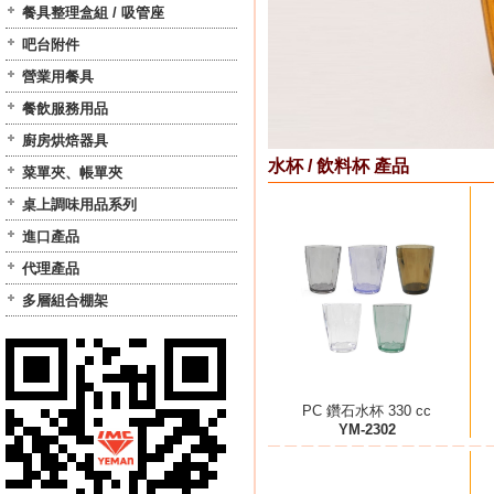
餐具整理盒組 / 吸管座
吧台附件
營業用餐具
餐飲服務用品
廚房烘焙器具
水杯 / 飲料杯 產品
菜單夾、帳單夾
桌上調味用品系列
進口產品
代理產品
多層組合棚架
PC 鑽石水杯 330 cc
YM-2302