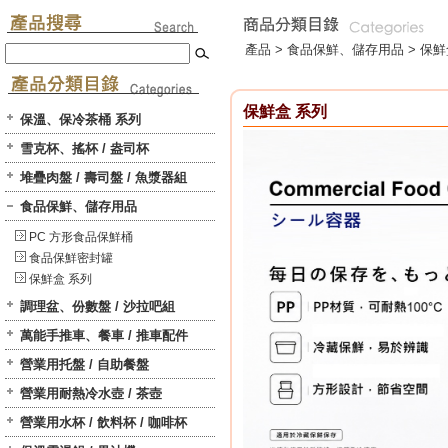
產品 >
食品保鮮、儲存用品
>
保鮮
保鮮盒 系列
保溫、保冷茶桶 系列
雪克杯、搖杯 / 盎司杯
堆疊肉盤 / 壽司盤 / 魚漿器組
食品保鮮、儲存用品
PC 方形食品保鮮桶
食品保鮮密封罐
保鮮盒 系列
調理盆、份數盤 / 沙拉吧組
萬能手推車、餐車 / 推車配件
營業用托盤 / 自助餐盤
營業用耐熱冷水壺 / 茶壺
營業用水杯 / 飲料杯 / 咖啡杯