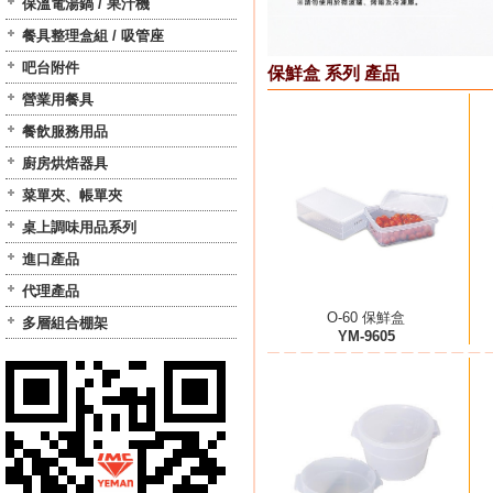
保溫電湯鍋 / 果汁機
餐具整理盒組 / 吸管座
吧台附件
保鮮盒 系列 產品
營業用餐具
餐飲服務用品
廚房烘焙器具
菜單夾、帳單夾
桌上調味用品系列
進口產品
代理產品
O-60 保鮮盒
多層組合棚架
YM-9605