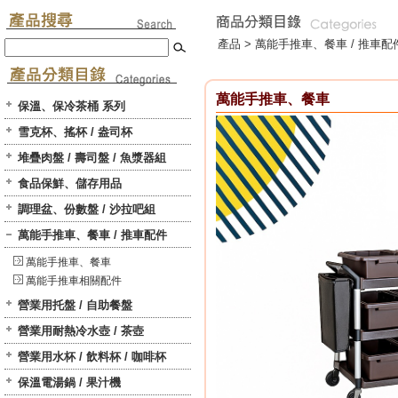
產品 >
萬能手推車、餐車 / 推車配
萬能手推車、餐車
保溫、保冷茶桶 系列
雪克杯、搖杯 / 盎司杯
堆疊肉盤 / 壽司盤 / 魚漿器組
食品保鮮、儲存用品
調理盆、份數盤 / 沙拉吧組
萬能手推車、餐車 / 推車配件
萬能手推車、餐車
萬能手推車相關配件
營業用托盤 / 自助餐盤
營業用耐熱冷水壺 / 茶壺
營業用水杯 / 飲料杯 / 咖啡杯
保溫電湯鍋 / 果汁機