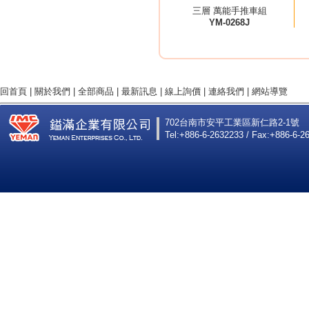
三層 萬能手推車組
YM-0268J
回首頁
|
關於我們
|
全部商品
|
最新訊息
|
線上詢價
|
連絡我們
|
網站導覽
702台南市安平工業區新仁路2-1號
Tel:+886-6-2632233 / Fax:+886-6-2