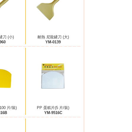
刀 (小)
耐熱 尼龍鏟刀 (大)
960
YM-0139
100 片/裝)
PP 蛋糕片(5 片/裝)
516B
YM-9516C