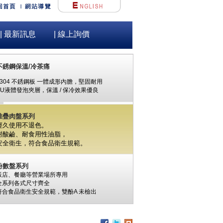
| 最新訊息
| 線上詢價
不銹鋼保溫/冷茶痛
#304 不銹鋼板 一體成形內膽，堅固耐用
PU液體發泡夾層，保溫 / 保冷效果優良
堆疊肉盤系列
經久使用不退色。
耐酸鹼、耐食用性油脂，
安全衛生，
符合食品衛生規範。
份數盤系列
飯店、餐廳等營業場所專用
全系列各式尺寸齊全
符合食品衛生安全規範，
雙酚A
未檢出
食材保鮮筒系列