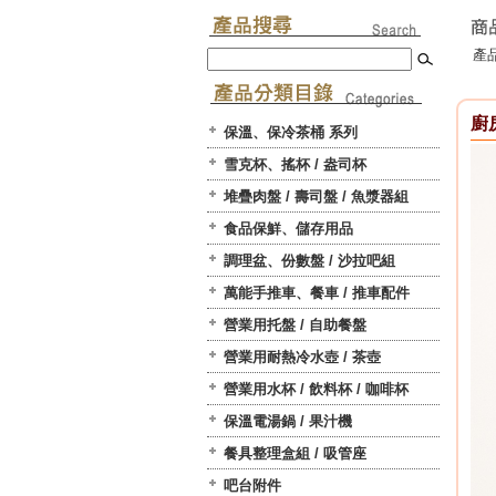
產品
廚
保溫、保冷茶桶 系列
雪克杯、搖杯 / 盎司杯
堆疊肉盤 / 壽司盤 / 魚漿器組
食品保鮮、儲存用品
調理盆、份數盤 / 沙拉吧組
萬能手推車、餐車 / 推車配件
營業用托盤 / 自助餐盤
營業用耐熱冷水壺 / 茶壺
營業用水杯 / 飲料杯 / 咖啡杯
保溫電湯鍋 / 果汁機
餐具整理盒組 / 吸管座
吧台附件