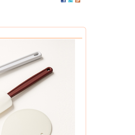
PC / 食用級 聚碳酸酯樹脂 製成
耐撞擊、耐高溫、抗冷凍
可用於洗碗機、冰箱、冷凍庫
杯架組
PP / 食用級 聚丙烯樹脂 製成
設計簡潔，清洗方便，符合食品安全衛生規範。
搭配餐具整理盒，使用方式多元。