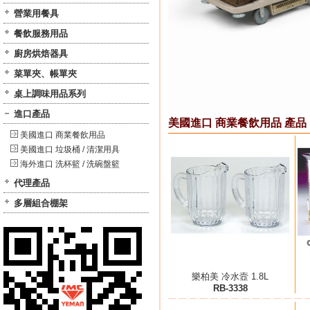
營業用餐具
餐飲服務用品
廚房烘焙器具
菜單夾、帳單夾
桌上調味用品系列
進口產品
美國進口 商業餐飲用品 產品
美國進口 商業餐飲用品
美國進口 垃圾桶 / 清潔用具
海外進口 洗杯籃 / 洗碗盤籃
代理產品
多層組合棚架
樂柏美 冷水壼 1.8L
RB-3338