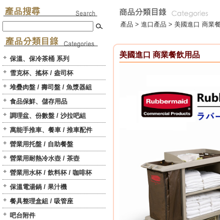
產品 >
進口產品
>
美國進口 商業
美國進口 商業餐飲用品
保溫、保冷茶桶 系列
雪克杯、搖杯 / 盎司杯
堆疊肉盤 / 壽司盤 / 魚漿器組
食品保鮮、儲存用品
調理盆、份數盤 / 沙拉吧組
萬能手推車、餐車 / 推車配件
營業用托盤 / 自助餐盤
營業用耐熱冷水壺 / 茶壺
營業用水杯 / 飲料杯 / 咖啡杯
保溫電湯鍋 / 果汁機
餐具整理盒組 / 吸管座
吧台附件