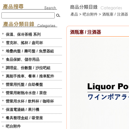
產品 >
吧台附件
>
酒瓶塞 / 注酒器
酒瓶塞 / 注酒器
保溫、保冷茶桶 系列
雪克杯、搖杯 / 盎司杯
堆疊肉盤 / 壽司盤 / 魚漿器組
食品保鮮、儲存用品
調理盆、份數盤 / 沙拉吧組
萬能手推車、餐車 / 推車配件
營業用托盤 / 自助餐盤
營業用耐熱冷水壺 / 茶壺
營業用水杯 / 飲料杯 / 咖啡杯
保溫電湯鍋 / 果汁機
餐具整理盒組 / 吸管座
吧台附件