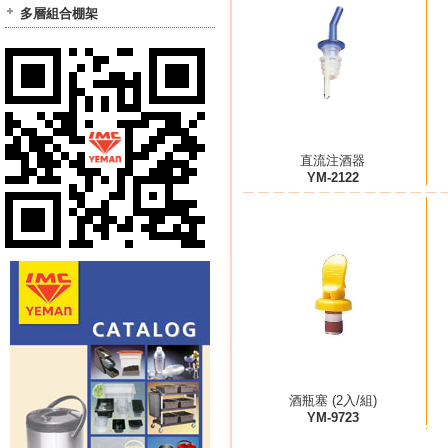
多層組合棚架
直流注酒器
YM-2122
酒瓶塞 (2入/組)
YM-9723