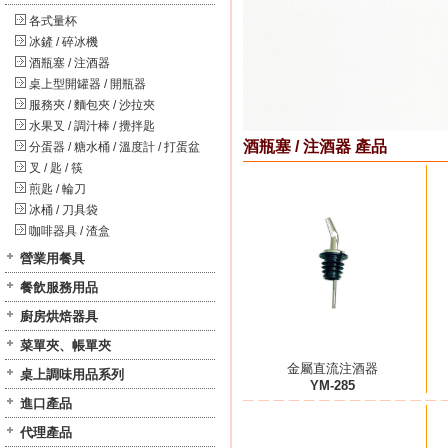
各式量杯
冰鏟 / 碎冰機
酒瓶塞 / 注酒器
桌上型開罐器 / 開瓶器
服務夾 / 麵包夾 / 沙拉夾
水果叉 / 調汁棒 / 攪拌匙
酒瓶塞 / 注酒器 產品
分蛋器 / 糖水桶 / 溫度計 / 打蛋盆
叉 / 匙 / 筷
煎匙 / 輪刀
冰桶 / 刀具袋
咖啡器具 / 渣盒
營業用餐具
餐飲服務用品
廚房烘焙器具
菜單夾、帳單夾
金屬直流注酒器
桌上調味用品系列
YM-285
進口產品
代理產品