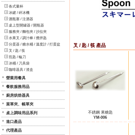
各式量杯
冰鏟 / 碎冰機
酒瓶塞 / 注酒器
桌上型開罐器 / 開瓶器
服務夾 / 麵包夾 / 沙拉夾
水果叉 / 調汁棒 / 攪拌匙
分蛋器 / 糖水桶 / 溫度計 / 打蛋盆
叉 / 匙 / 筷 產品
叉 / 匙 / 筷
煎匙 / 輪刀
冰桶 / 刀具袋
咖啡器具 / 渣盒
營業用餐具
餐飲服務用品
廚房烘焙器具
菜單夾、帳單夾
不銹鋼 果糖匙
桌上調味用品系列
YM-006
進口產品
代理產品