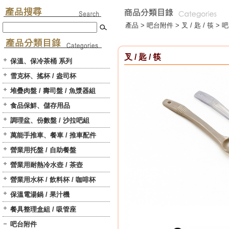
產品 >
吧台附件
>
叉 / 匙 / 筷
> 吧
叉 / 匙 / 筷
保溫、保冷茶桶 系列
雪克杯、搖杯 / 盎司杯
堆疊肉盤 / 壽司盤 / 魚漿器組
食品保鮮、儲存用品
調理盆、份數盤 / 沙拉吧組
萬能手推車、餐車 / 推車配件
營業用托盤 / 自助餐盤
營業用耐熱冷水壺 / 茶壺
營業用水杯 / 飲料杯 / 咖啡杯
保溫電湯鍋 / 果汁機
餐具整理盒組 / 吸管座
吧台附件