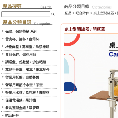
產品 >
吧台附件
>
桌上型開罐器 /
桌上型開罐器 / 開瓶器
保溫、保冷茶桶 系列
雪克杯、搖杯 / 盎司杯
堆疊肉盤 / 壽司盤 / 魚漿器組
食品保鮮、儲存用品
調理盆、份數盤 / 沙拉吧組
萬能手推車、餐車 / 推車配件
營業用托盤 / 自助餐盤
營業用耐熱冷水壺 / 茶壺
營業用水杯 / 飲料杯 / 咖啡杯
保溫電湯鍋 / 果汁機
餐具整理盒組 / 吸管座
吧台附件