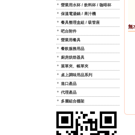
營業用水杯 / 飲料杯 / 咖啡杯
保溫電湯鍋 / 果汁機
餐具整理盒組 / 吸管座
無
吧台附件
營業用餐具
餐飲服務用品
廚房烘焙器具
菜單夾、帳單夾
桌上調味用品系列
進口產品
代理產品
多層組合棚架