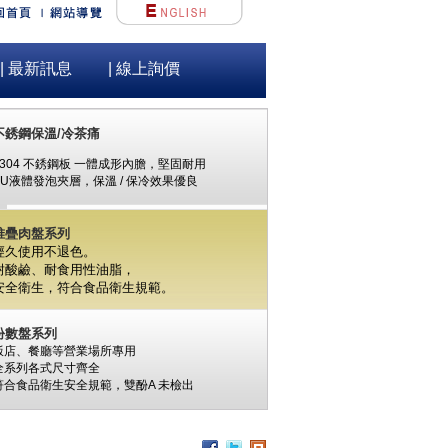
| 最新訊息
| 線上詢價
不銹鋼保溫/冷茶痛
#304 不銹鋼板 一體成形內膽，堅固耐用
PU液體發泡夾層，保溫 / 保冷效果優良
堆疊肉盤系列
經久使用不退色。
耐酸鹼、耐食用性油脂，
安全衛生，
符合食品衛生規範。
份數盤系列
飯店、餐廳等營業場所專用
全系列各式尺寸齊全
符合食品衛生安全規範，
雙酚A
未檢出
食材保鮮筒系列