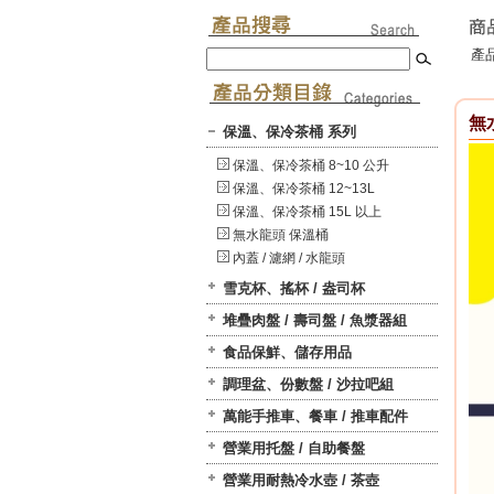
產品
無
保溫、保冷茶桶 系列
保溫、保冷茶桶 8~10 公升
保溫、保冷茶桶 12~13L
保溫、保冷茶桶 15L 以上
無水龍頭 保溫桶
內蓋 / 濾網 / 水龍頭
雪克杯、搖杯 / 盎司杯
堆疊肉盤 / 壽司盤 / 魚漿器組
食品保鮮、儲存用品
調理盆、份數盤 / 沙拉吧組
萬能手推車、餐車 / 推車配件
營業用托盤 / 自助餐盤
營業用耐熱冷水壺 / 茶壺