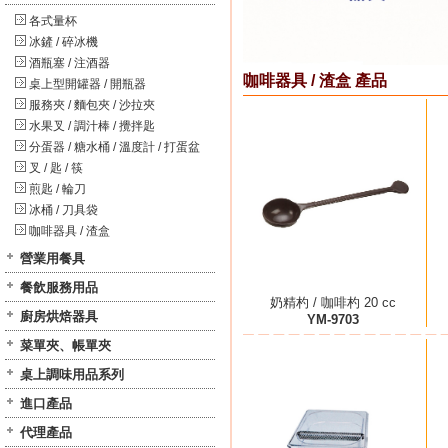
各式量杯
冰鏟 / 碎冰機
酒瓶塞 / 注酒器
咖啡器具 / 渣盒 產品
桌上型開罐器 / 開瓶器
服務夾 / 麵包夾 / 沙拉夾
水果叉 / 調汁棒 / 攪拌匙
分蛋器 / 糖水桶 / 溫度計 / 打蛋盆
叉 / 匙 / 筷
煎匙 / 輪刀
冰桶 / 刀具袋
咖啡器具 / 渣盒
營業用餐具
餐飲服務用品
奶精杓 / 咖啡杓 20 cc
廚房烘焙器具
YM-9703
菜單夾、帳單夾
桌上調味用品系列
進口產品
代理產品