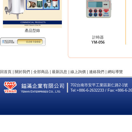
產品型錄
計時器
YM-056
回首頁
|
關於我們
|
全部商品
|
最新訊息
|
線上詢價
|
連絡我們
|
網站導覽
702台南市安平工業區新仁路2-1號
Tel:+886-6-2632233 / Fax:+886-6-2