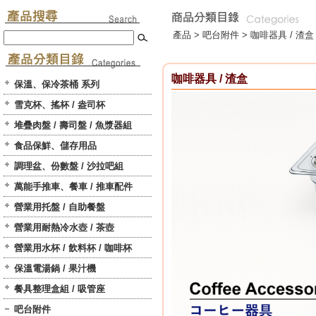
產品 >
吧台附件
>
咖啡器具 / 渣盒
咖啡器具 / 渣盒
保溫、保冷茶桶 系列
雪克杯、搖杯 / 盎司杯
堆疊肉盤 / 壽司盤 / 魚漿器組
食品保鮮、儲存用品
調理盆、份數盤 / 沙拉吧組
萬能手推車、餐車 / 推車配件
營業用托盤 / 自助餐盤
營業用耐熱冷水壺 / 茶壺
營業用水杯 / 飲料杯 / 咖啡杯
保溫電湯鍋 / 果汁機
餐具整理盒組 / 吸管座
吧台附件