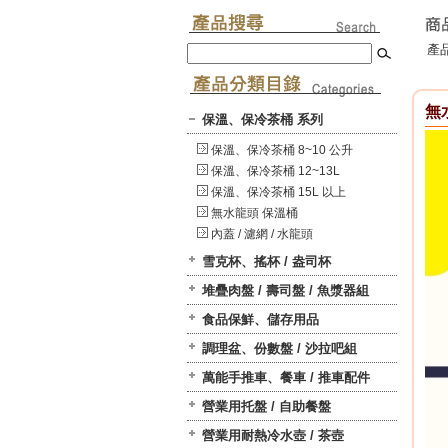
產品
無
保溫、保冷茶桶 系列
保溫、保冷茶桶 8~10 公升
保溫、保冷茶桶 12~13L
保溫、保冷茶桶 15L 以上
無水龍頭 保溫桶
內蓋 / 濾網 / 水龍頭
雪克杯、搖杯 / 盎司杯
堆疊肉盤 / 壽司盤 / 魚漿器組
食品保鮮、儲存用品
調理盆、份數盤 / 沙拉吧組
萬能手推車、餐車 / 推車配件
營業用托盤 / 自助餐盤
營業用耐熱冷水壺 / 茶壺