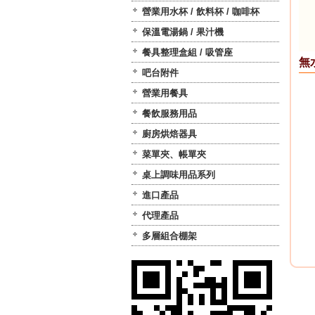
營業用水杯 / 飲料杯 / 咖啡杯
保溫電湯鍋 / 果汁機
餐具整理盒組 / 吸管座
無
吧台附件
營業用餐具
餐飲服務用品
廚房烘焙器具
菜單夾、帳單夾
桌上調味用品系列
進口產品
代理產品
多層組合棚架