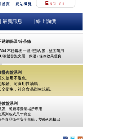
| 最新訊息
| 線上詢價
不銹鋼保溫/冷茶痛
#304 不銹鋼板 一體成形內膽，堅固耐用
PU液體發泡夾層，保溫 / 保冷效果優良
堆疊肉盤系列
經久使用不退色。
耐酸鹼、耐食用性油脂，
安全衛生，
符合食品衛生規範。
份數盤系列
飯店、餐廳等營業場所專用
全系列各式尺寸齊全
符合食品衛生安全規範，
雙酚A
未檢出
食材保鮮筒系列