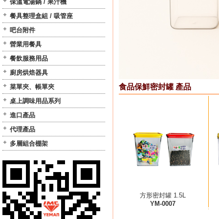
保溫電湯鍋 / 果汁機
餐具整理盒組 / 吸管座
吧台附件
營業用餐具
餐飲服務用品
廚房烘焙器具
食品保鮮密封罐 產品
菜單夾、帳單夾
桌上調味用品系列
進口產品
代理產品
多層組合棚架
方形密封罐 1.5L
YM-0007