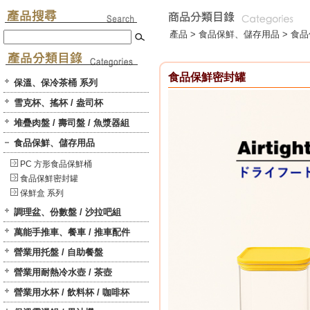
產品 >
食品保鮮、儲存用品
>
食品
食品保鮮密封罐
保溫、保冷茶桶 系列
雪克杯、搖杯 / 盎司杯
堆疊肉盤 / 壽司盤 / 魚漿器組
食品保鮮、儲存用品
PC 方形食品保鮮桶
食品保鮮密封罐
保鮮盒 系列
調理盆、份數盤 / 沙拉吧組
萬能手推車、餐車 / 推車配件
營業用托盤 / 自助餐盤
營業用耐熱冷水壺 / 茶壺
營業用水杯 / 飲料杯 / 咖啡杯