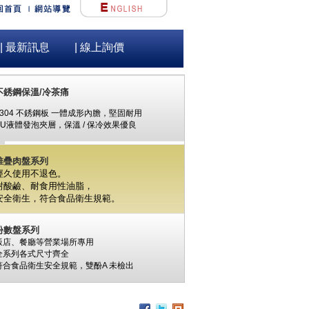
| 最新訊息
| 線上詢價
不銹鋼保溫/冷茶痛
#304 不銹鋼板 一體成形內膽，堅固耐用
PU液體發泡夾層，保溫 / 保冷效果優良
堆疊肉盤系列
經久使用不退色。
耐酸鹼、耐食用性油脂，
安全衛生，
符合食品衛生規範。
份數盤系列
飯店、餐廳等營業場所專用
全系列各式尺寸齊全
符合食品衛生安全規範，
雙酚A
未檢出
食材保鮮筒系列