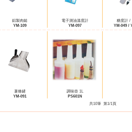
鋁製肉鎚
電子測油溫度計
糖度計 /
YM-109
YM-097
YM-049 / 
薯條鏟
調味壺 1L
YM-091
PS601N
共10筆 第1/1頁