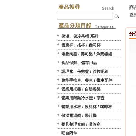
產品
分蛋
保溫、保冷茶桶 系列
雪克杯、搖杯 / 盎司杯
堆疊肉盤 / 壽司盤 / 魚漿器組
食品保鮮、儲存用品
調理盆、份數盤 / 沙拉吧組
萬能手推車、餐車 / 推車配件
營業用托盤 / 自助餐盤
營業用耐熱冷水壺 / 茶壺
營業用水杯 / 飲料杯 / 咖啡杯
保溫電湯鍋 / 果汁機
餐具整理盒組 / 吸管座
吧台附件