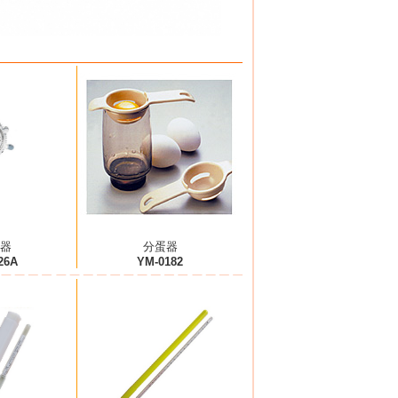
器
分蛋器
26A
YM-0182