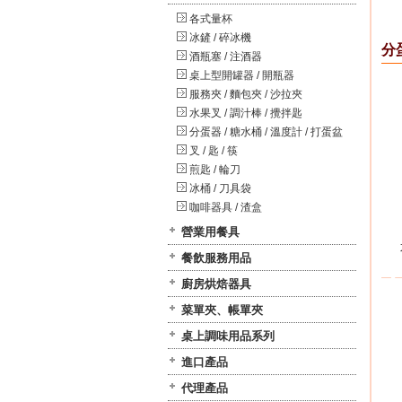
各式量杯
冰鏟 / 碎冰機
分蛋
酒瓶塞 / 注酒器
桌上型開罐器 / 開瓶器
服務夾 / 麵包夾 / 沙拉夾
水果叉 / 調汁棒 / 攪拌匙
分蛋器 / 糖水桶 / 溫度計 / 打蛋盆
叉 / 匙 / 筷
煎匙 / 輪刀
冰桶 / 刀具袋
咖啡器具 / 渣盒
營業用餐具
餐飲服務用品
廚房烘焙器具
菜單夾、帳單夾
桌上調味用品系列
進口產品
代理產品