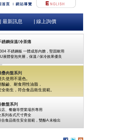
| 最新訊息
| 線上詢價
不銹鋼保溫/冷茶痛
#304 不銹鋼板 一體成形內膽，堅固耐用
PU液體發泡夾層，保溫 / 保冷效果優良
堆疊肉盤系列
經久使用不退色。
耐酸鹼、耐食用性油脂，
安全衛生，
符合食品衛生規範。
份數盤系列
飯店、餐廳等營業場所專用
全系列各式尺寸齊全
符合食品衛生安全規範，
雙酚A
未檢出
食材保鮮筒系列