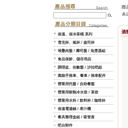
產品
酒
保溫、保冷茶桶 系列
雪克杯、搖杯 / 盎司杯
堆疊肉盤 / 壽司盤 / 魚漿器組
食品保鮮、儲存用品
調理盆、份數盤 / 沙拉吧組
萬能手推車、餐車 / 推車配件
營業用托盤 / 自助餐盤
營業用耐熱冷水壺 / 茶壺
營業用水杯 / 飲料杯 / 咖啡杯
保溫電湯鍋 / 果汁機
餐具整理盒組 / 吸管座
吧台附件