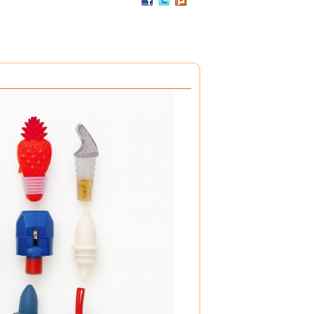
PC / 食用級 聚碳酸酯樹脂 製成
耐撞擊、耐高溫、抗冷凍
可用於洗碗機、冰箱、冷凍庫
杯架組
PP / 食用級 聚丙烯樹脂 製成
設計簡潔，清洗方便，符合食品安全衛生規範。
搭配餐具整理盒，使用方式多元。