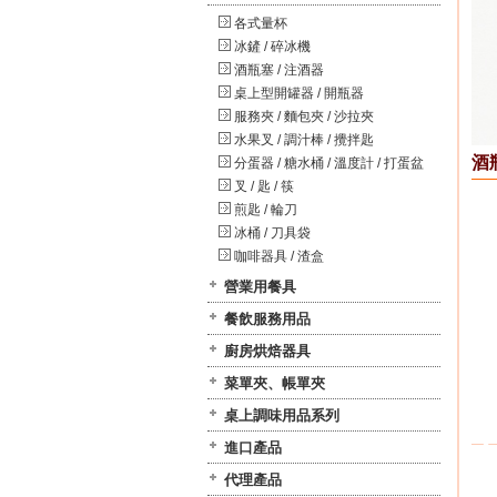
各式量杯
冰鏟 / 碎冰機
酒瓶塞 / 注酒器
桌上型開罐器 / 開瓶器
服務夾 / 麵包夾 / 沙拉夾
水果叉 / 調汁棒 / 攪拌匙
酒
分蛋器 / 糖水桶 / 溫度計 / 打蛋盆
叉 / 匙 / 筷
煎匙 / 輪刀
冰桶 / 刀具袋
咖啡器具 / 渣盒
營業用餐具
餐飲服務用品
廚房烘焙器具
菜單夾、帳單夾
桌上調味用品系列
進口產品
代理產品