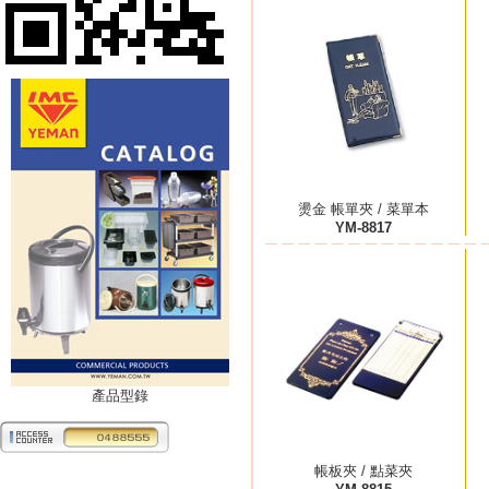
燙金 帳單夾 / 菜單本
YM-8817
產品型錄
帳板夾 / 點菜夾