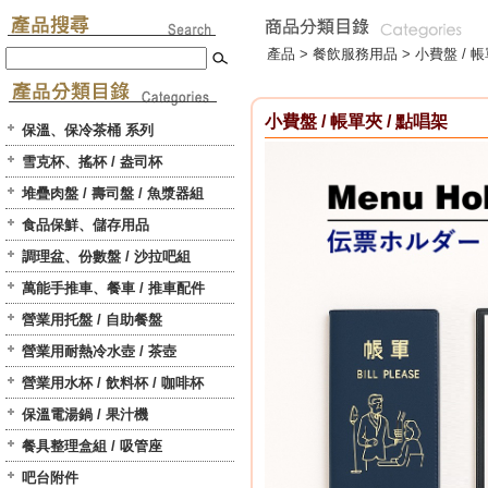
產品 >
餐飲服務用品
>
小費盤 / 帳
小費盤 / 帳單夾 / 點唱架
保溫、保冷茶桶 系列
雪克杯、搖杯 / 盎司杯
堆疊肉盤 / 壽司盤 / 魚漿器組
食品保鮮、儲存用品
調理盆、份數盤 / 沙拉吧組
萬能手推車、餐車 / 推車配件
營業用托盤 / 自助餐盤
營業用耐熱冷水壺 / 茶壺
營業用水杯 / 飲料杯 / 咖啡杯
保溫電湯鍋 / 果汁機
餐具整理盒組 / 吸管座
吧台附件