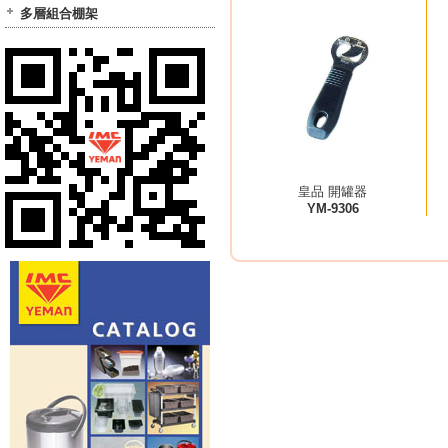
多層組合棚架
皇品 開罐器
YM-9306