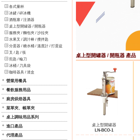
各式量杯
冰鏟 / 碎冰機
酒瓶塞 / 注酒器
桌上型開罐器 / 開瓶器
服務夾 / 麵包夾 / 沙拉夾
水果叉 / 調汁棒 / 攪拌匙
分蛋器 / 糖水桶 / 溫度計 / 打蛋盆
叉 / 匙 / 筷
桌上型開罐器 / 開瓶器 產品
煎匙 / 輪刀
冰桶 / 刀具袋
咖啡器具 / 渣盒
營業用餐具
餐飲服務用品
廚房烘焙器具
菜單夾、帳單夾
桌上調味用品系列
桌上型開罐器
進口產品
LN-BCO-1
代理產品