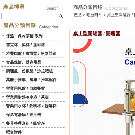
產品 >
吧台附件
>
桌上型開罐器 /
桌上型開罐器 / 開瓶器
保溫、保冷茶桶 系列
雪克杯、搖杯 / 盎司杯
堆疊肉盤 / 壽司盤 / 魚漿器組
食品保鮮、儲存用品
調理盆、份數盤 / 沙拉吧組
萬能手推車、餐車 / 推車配件
營業用托盤 / 自助餐盤
營業用耐熱冷水壺 / 茶壺
營業用水杯 / 飲料杯 / 咖啡杯
保溫電湯鍋 / 果汁機
餐具整理盒組 / 吸管座
吧台附件