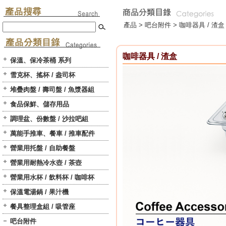
產品 >
吧台附件
>
咖啡器具 / 渣盒
咖啡器具 / 渣盒
保溫、保冷茶桶 系列
雪克杯、搖杯 / 盎司杯
堆疊肉盤 / 壽司盤 / 魚漿器組
食品保鮮、儲存用品
調理盆、份數盤 / 沙拉吧組
萬能手推車、餐車 / 推車配件
營業用托盤 / 自助餐盤
營業用耐熱冷水壺 / 茶壺
營業用水杯 / 飲料杯 / 咖啡杯
保溫電湯鍋 / 果汁機
餐具整理盒組 / 吸管座
吧台附件