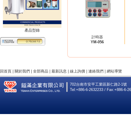
產品型錄
計時器
YM-056
回首頁
|
關於我們
|
全部商品
|
最新訊息
|
線上詢價
|
連絡我們
|
網站導覽
702台南市安平工業區新仁路2-1號
Tel:+886-6-2632233 / Fax:+886-6-2