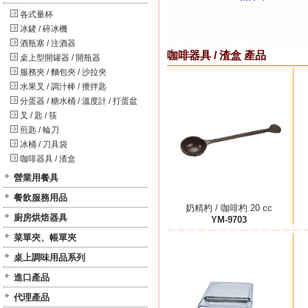
各式量杯
冰鏟 / 碎冰機
酒瓶塞 / 注酒器
咖啡器具 / 渣盒 產品
桌上型開罐器 / 開瓶器
服務夾 / 麵包夾 / 沙拉夾
水果叉 / 調汁棒 / 攪拌匙
分蛋器 / 糖水桶 / 溫度計 / 打蛋盆
叉 / 匙 / 筷
煎匙 / 輪刀
冰桶 / 刀具袋
咖啡器具 / 渣盒
營業用餐具
餐飲服務用品
奶精杓 / 咖啡杓 20 cc
廚房烘焙器具
YM-9703
菜單夾、帳單夾
桌上調味用品系列
進口產品
代理產品