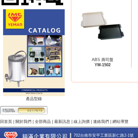
ABS 壽司盤
YM-1502
產品型錄
回首頁
|
關於我們
|
全部商品
|
最新訊息
|
線上詢價
|
連絡我們
|
網站導覽
702台南市安平工業區新仁路2-1號