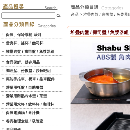
產品 >
堆疊肉盤 / 壽司盤 / 魚漿器
堆疊肉盤 / 壽司盤 / 魚漿器組
保溫、保冷茶桶 系列
雪克杯、搖杯 / 盎司杯
堆疊肉盤 / 壽司盤 / 魚漿器組
食品保鮮、儲存用品
調理盆、份數盤 / 沙拉吧組
萬能手推車、餐車 / 推車配件
營業用托盤 / 自助餐盤
營業用耐熱冷水壺 / 茶壺
營業用水杯 / 飲料杯 / 咖啡杯
保溫電湯鍋 / 果汁機
餐具整理盒組 / 吸管座
吧台附件