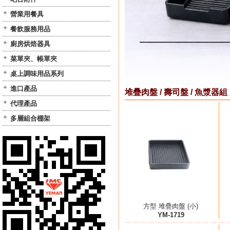
營業用餐具
餐飲服務用品
廚房烘焙器具
菜單夾、帳單夾
桌上調味用品系列
進口產品
堆疊肉盤 / 壽司盤 / 魚漿器組
代理產品
多層組合棚架
方型 堆疊肉盤 (小)
YM-1719