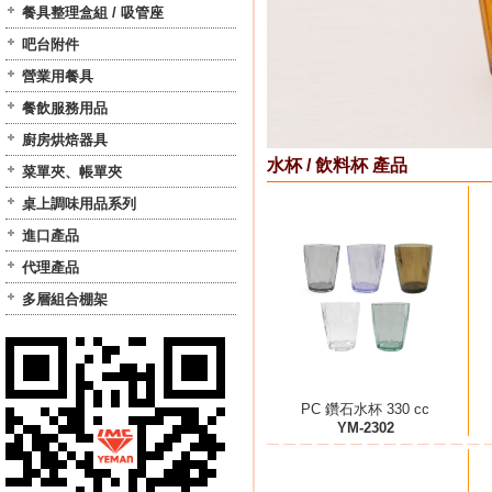
餐具整理盒組 / 吸管座
吧台附件
營業用餐具
餐飲服務用品
廚房烘焙器具
水杯 / 飲料杯 產品
菜單夾、帳單夾
桌上調味用品系列
進口產品
代理產品
多層組合棚架
PC 鑽石水杯 330 cc
YM-2302