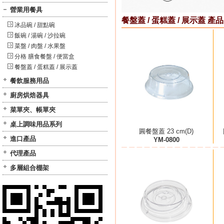
營業用餐具
餐盤蓋 / 蛋糕蓋 / 展示蓋 產品
冰品碗 / 甜點碗
飯碗 / 湯碗 / 沙拉碗
菜盤 / 肉盤 / 水果盤
分格 膳食餐盤 / 便當盒
餐盤蓋 / 蛋糕蓋 / 展示蓋
餐飲服務用品
廚房烘焙器具
菜單夾、帳單夾
桌上調味用品系列
圓餐盤蓋 23 cm(D)
進口產品
YM-0800
代理產品
多層組合棚架