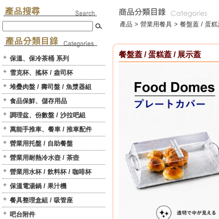
產品 >
營業用餐具
>
餐盤蓋 / 蛋糕
餐盤蓋 / 蛋糕蓋 / 展示蓋
保溫、保冷茶桶 系列
雪克杯、搖杯 / 盎司杯
堆疊肉盤 / 壽司盤 / 魚漿器組
食品保鮮、儲存用品
調理盆、份數盤 / 沙拉吧組
萬能手推車、餐車 / 推車配件
營業用托盤 / 自助餐盤
營業用耐熱冷水壺 / 茶壺
營業用水杯 / 飲料杯 / 咖啡杯
保溫電湯鍋 / 果汁機
餐具整理盒組 / 吸管座
吧台附件