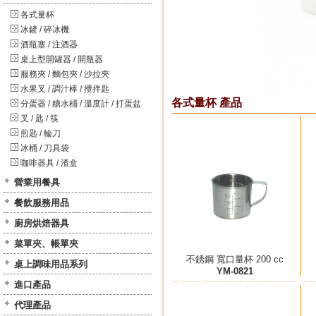
各式量杯
冰鏟 / 碎冰機
酒瓶塞 / 注酒器
桌上型開罐器 / 開瓶器
服務夾 / 麵包夾 / 沙拉夾
水果叉 / 調汁棒 / 攪拌匙
各式量杯 產品
分蛋器 / 糖水桶 / 溫度計 / 打蛋盆
叉 / 匙 / 筷
煎匙 / 輪刀
冰桶 / 刀具袋
咖啡器具 / 渣盒
營業用餐具
餐飲服務用品
廚房烘焙器具
菜單夾、帳單夾
不銹鋼 寬口量杯 200 cc
桌上調味用品系列
YM-0821
進口產品
代理產品