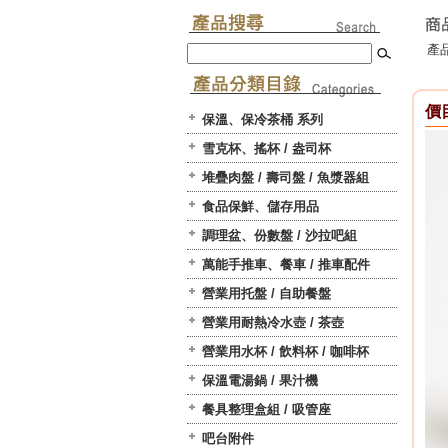
產品
價目
保溫、保冷茶桶 系列
雪克杯、搖杯 / 盎司杯
堆疊肉盤 / 壽司盤 / 魚漿器組
食品保鮮、儲存用品
調理盆、份數盤 / 沙拉吧組
萬能手推車、餐車 / 推車配件
營業用托盤 / 自助餐盤
營業用耐熱冷水壺 / 茶壺
營業用水杯 / 飲料杯 / 咖啡杯
保溫電湯鍋 / 果汁機
餐具整理盒組 / 吸管座
吧台附件