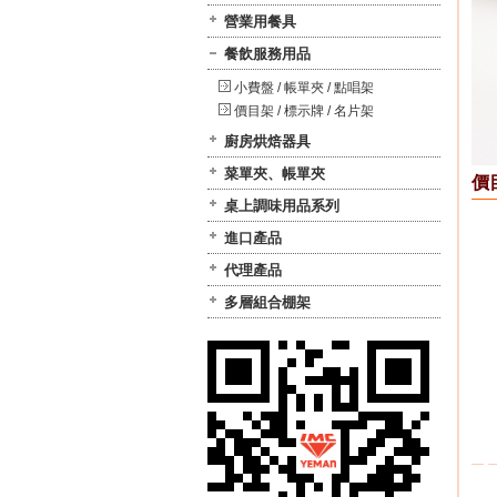
營業用餐具
餐飲服務用品
小費盤 / 帳單夾 / 點唱架
價目架 / 標示牌 / 名片架
廚房烘焙器具
菜單夾、帳單夾
價目
桌上調味用品系列
進口產品
代理產品
多層組合棚架