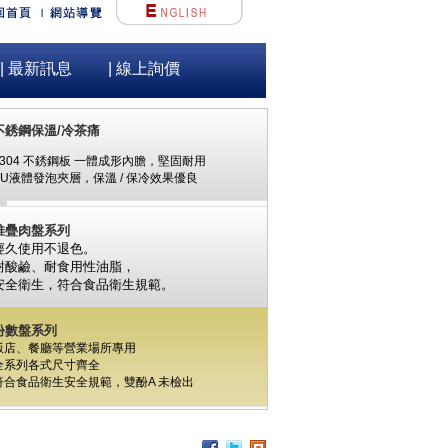
不銹鋼保溫/冷茶痛
#304 不銹鋼板 一體成形內膽，堅固耐用
| 最新訊息
| 線上詢價
PU液體發泡夾層，保溫 / 保冷效果優良
堆疊肉盤系列
經久使用不退色。
耐酸鹼、耐食用性油脂，
安全衛生，
符合食品衛生規範。
份數盤系列
飯店、餐廳等營業場所專用
全系列各式尺寸齊全
符合食品衛生安全規範，
雙酚A
未檢出
食材保鮮筒系列
PC / 食用級 聚碳酸酯樹脂 製成
耐撞擊、耐高溫、抗冷凍
可用於洗碗機、冰箱、冷凍庫
杯架組