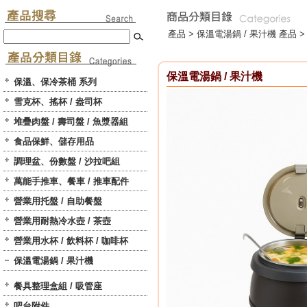
產品 >
保溫電湯鍋 / 果汁機
產品 >
保溫電湯鍋 / 果汁機
保溫、保冷茶桶 系列
雪克杯、搖杯 / 盎司杯
堆疊肉盤 / 壽司盤 / 魚漿器組
食品保鮮、儲存用品
調理盆、份數盤 / 沙拉吧組
萬能手推車、餐車 / 推車配件
營業用托盤 / 自助餐盤
營業用耐熱冷水壺 / 茶壺
營業用水杯 / 飲料杯 / 咖啡杯
保溫電湯鍋 / 果汁機
餐具整理盒組 / 吸管座
吧台附件