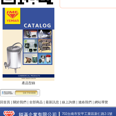
產品型錄
回首頁
|
關於我們
|
全部商品
|
最新訊息
|
線上詢價
|
連絡我們
|
網站導覽
702台南市安平工業區新仁路2-1號