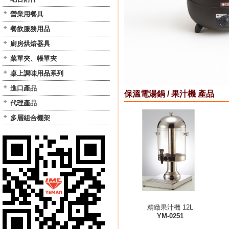
營業用餐具
餐飲服務用品
廚房烘焙器具
菜單夾、帳單夾
桌上調味用品系列
進口產品
保溫電湯鍋 / 果汁機 產品
代理產品
多層組合棚架
精緻果汁機 12L
YM-0251