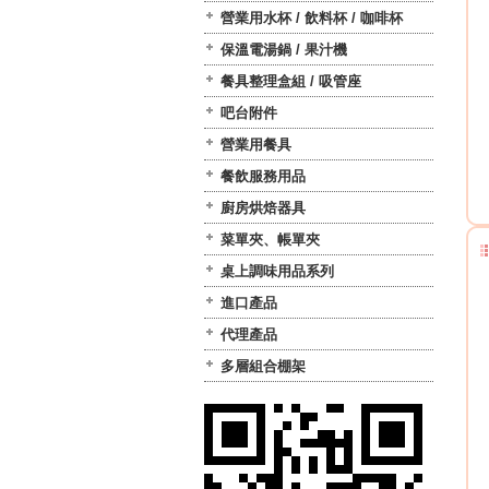
營業用水杯 / 飲料杯 / 咖啡杯
保溫電湯鍋 / 果汁機
餐具整理盒組 / 吸管座
吧台附件
營業用餐具
餐飲服務用品
廚房烘焙器具
菜單夾、帳單夾
桌上調味用品系列
進口產品
代理產品
多層組合棚架