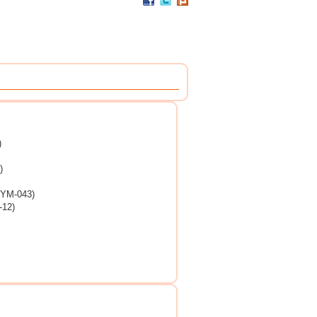
PC / 食用級 聚碳酸酯樹脂 製成
耐撞擊、耐高溫、抗冷凍
可用於洗碗機、冰箱、冷凍庫
杯架組
PP / 食用級 聚丙烯樹脂 製成
設計簡潔，清洗方便，符合食品安全衛生規範。
搭配餐具整理盒，使用方式多元。
)
)
M-043)
12)