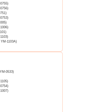
755)
756)
751)
753)
005)
006)
01)
103)
M-1103A)
M-0533)
105)
754)
007)