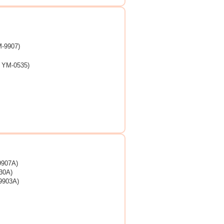
9907)
M-0535)
907A)
0A)
903A)