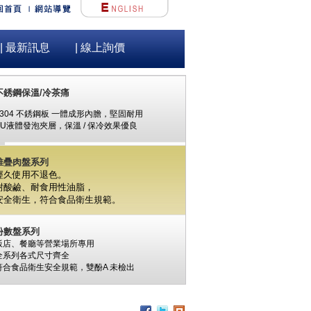
| 最新訊息
| 線上詢價
不銹鋼保溫/冷茶痛
#304 不銹鋼板 一體成形內膽，堅固耐用
PU液體發泡夾層，保溫 / 保冷效果優良
堆疊肉盤系列
經久使用不退色。
耐酸鹼、耐食用性油脂，
安全衛生，
符合食品衛生規範。
份數盤系列
飯店、餐廳等營業場所專用
全系列各式尺寸齊全
符合食品衛生安全規範，
雙酚A
未檢出
食材保鮮筒系列