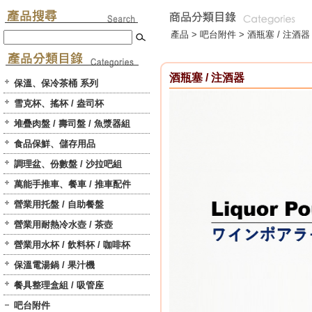
產品 >
吧台附件
>
酒瓶塞 / 注酒器
酒瓶塞 / 注酒器
保溫、保冷茶桶 系列
雪克杯、搖杯 / 盎司杯
堆疊肉盤 / 壽司盤 / 魚漿器組
食品保鮮、儲存用品
調理盆、份數盤 / 沙拉吧組
萬能手推車、餐車 / 推車配件
營業用托盤 / 自助餐盤
營業用耐熱冷水壺 / 茶壺
營業用水杯 / 飲料杯 / 咖啡杯
保溫電湯鍋 / 果汁機
餐具整理盒組 / 吸管座
吧台附件