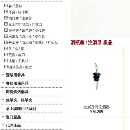
各式量杯
冰鏟 / 碎冰機
酒瓶塞 / 注酒器
桌上型開罐器 / 開瓶器
服務夾 / 麵包夾 / 沙拉夾
水果叉 / 調汁棒 / 攪拌匙
酒瓶塞 / 注酒器 產品
分蛋器 / 糖水桶 / 溫度計 / 打蛋盆
叉 / 匙 / 筷
煎匙 / 輪刀
冰桶 / 刀具袋
咖啡器具 / 渣盒
營業用餐具
餐飲服務用品
廚房烘焙器具
菜單夾、帳單夾
金屬直流注酒器
桌上調味用品系列
YM-285
進口產品
代理產品