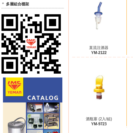
多層組合棚架
直流注酒器
YM-2122
酒瓶塞 (2入/組)
YM-9723