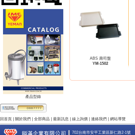
ABS 壽司盤
YM-1502
產品型錄
回首頁
|
關於我們
|
全部商品
|
最新訊息
|
線上詢價
|
連絡我們
|
網站導覽
702台南市安平工業區新仁路2-1號