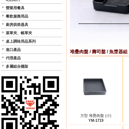
營業用餐具
餐飲服務用品
廚房烘焙器具
菜單夾、帳單夾
桌上調味用品系列
進口產品
堆疊肉盤 / 壽司盤 / 魚漿器組
代理產品
多層組合棚架
方型 堆疊肉盤 (小)
YM-1719