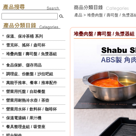
產品 >
堆疊肉盤 / 壽司盤 / 魚漿器
堆疊肉盤 / 壽司盤 / 魚漿器組
保溫、保冷茶桶 系列
雪克杯、搖杯 / 盎司杯
堆疊肉盤 / 壽司盤 / 魚漿器組
食品保鮮、儲存用品
調理盆、份數盤 / 沙拉吧組
萬能手推車、餐車 / 推車配件
營業用托盤 / 自助餐盤
營業用耐熱冷水壺 / 茶壺
營業用水杯 / 飲料杯 / 咖啡杯
保溫電湯鍋 / 果汁機
餐具整理盒組 / 吸管座
吧台附件