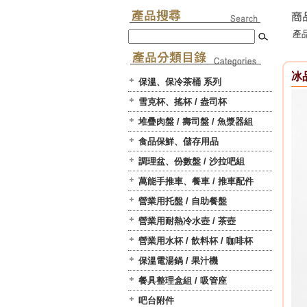
產品
冰
保溫、保冷茶桶 系列
雪克杯、搖杯 / 盎司杯
堆疊肉盤 / 壽司盤 / 魚漿器組
食品保鮮、儲存用品
調理盆、份數盤 / 沙拉吧組
萬能手推車、餐車 / 推車配件
營業用托盤 / 自助餐盤
營業用耐熱冷水壺 / 茶壺
營業用水杯 / 飲料杯 / 咖啡杯
保溫電湯鍋 / 果汁機
餐具整理盒組 / 吸管座
吧台附件