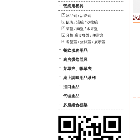
營業用餐具
冰品碗 / 甜點碗
冰
飯碗 / 湯碗 / 沙拉碗
菜盤 / 肉盤 / 水果盤
分格 膳食餐盤 / 便當盒
餐盤蓋 / 蛋糕蓋 / 展示蓋
餐飲服務用品
廚房烘焙器具
菜單夾、帳單夾
桌上調味用品系列
進口產品
代理產品
多層組合棚架