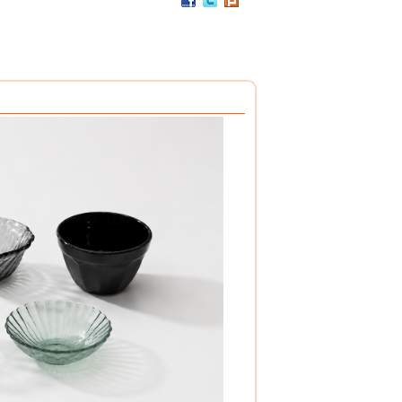
PC / 食用級 聚碳酸酯樹脂 製成
耐撞擊、耐高溫、抗冷凍
可用於洗碗機、冰箱、冷凍庫
杯架組
PP / 食用級 聚丙烯樹脂 製成
設計簡潔，清洗方便，符合食品安全衛生規範。
搭配餐具整理盒，使用方式多元。