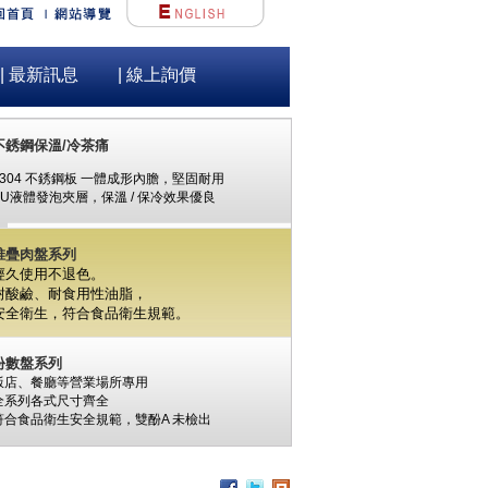
| 最新訊息
| 線上詢價
不銹鋼保溫/冷茶痛
#304 不銹鋼板 一體成形內膽，堅固耐用
PU液體發泡夾層，保溫 / 保冷效果優良
堆疊肉盤系列
經久使用不退色。
耐酸鹼、耐食用性油脂，
安全衛生，
符合食品衛生規範。
份數盤系列
飯店、餐廳等營業場所專用
全系列各式尺寸齊全
符合食品衛生安全規範，
雙酚A
未檢出
食材保鮮筒系列