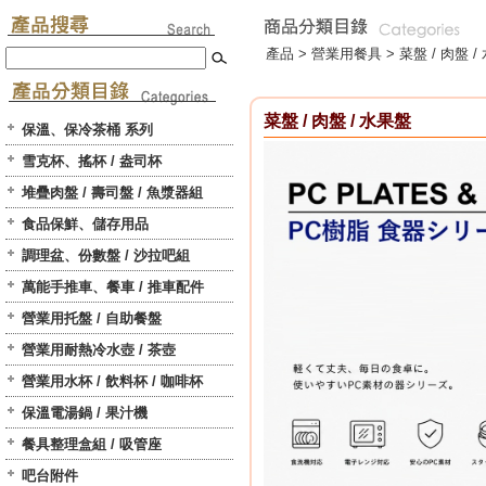
產品 >
營業用餐具
>
菜盤 / 肉盤 /
菜盤 / 肉盤 / 水果盤
保溫、保冷茶桶 系列
雪克杯、搖杯 / 盎司杯
堆疊肉盤 / 壽司盤 / 魚漿器組
食品保鮮、儲存用品
調理盆、份數盤 / 沙拉吧組
萬能手推車、餐車 / 推車配件
營業用托盤 / 自助餐盤
營業用耐熱冷水壺 / 茶壺
營業用水杯 / 飲料杯 / 咖啡杯
保溫電湯鍋 / 果汁機
餐具整理盒組 / 吸管座
吧台附件