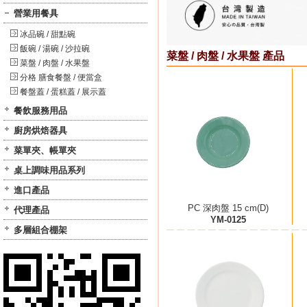
營業用餐具
冰品碗 / 甜點碗
飯碗 / 湯碗 / 沙拉碗
菜盤 / 肉盤 / 水果盤 產品
菜盤 / 肉盤 / 水果盤
分格 膳食餐盤 / 便當盒
餐盤蓋 / 蛋糕蓋 / 展示蓋
餐飲服務用品
廚房烘焙器具
菜單夾、帳單夾
桌上調味用品系列
進口產品
PC 深肉盤 15 cm(D)
代理產品
YM-0125
多層組合棚架