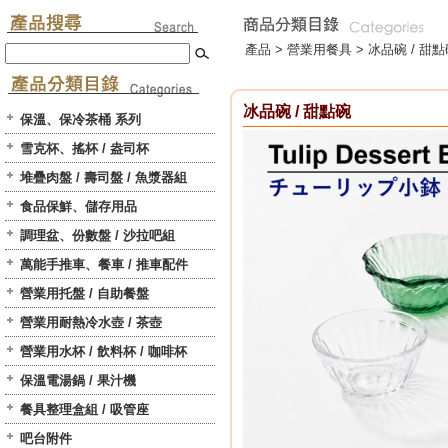
產品 >
營業用餐具
>
冰品碗 / 甜
冰品碗 / 甜點碗
保溫、保冷茶桶 系列
雪克杯、搖杯 / 盎司杯
堆疊肉盤 / 壽司盤 / 魚漿器組
食品保鮮、儲存用品
調理盆、份數盤 / 沙拉吧組
萬能手推車、餐車 / 推車配件
營業用托盤 / 自助餐盤
營業用耐熱冷水壺 / 茶壺
營業用水杯 / 飲料杯 / 咖啡杯
保溫電湯鍋 / 果汁機
餐具整理盒組 / 吸管座
吧台附件