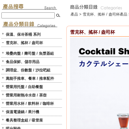
產品 >
雪克杯、搖杯 / 盎司杯
產品 
雪克杯、搖杯 / 盎司杯
保溫、保冷茶桶 系列
雪克杯、搖杯 / 盎司杯
堆疊肉盤 / 壽司盤 / 魚漿器組
食品保鮮、儲存用品
調理盆、份數盤 / 沙拉吧組
萬能手推車、餐車 / 推車配件
營業用托盤 / 自助餐盤
營業用耐熱冷水壺 / 茶壺
營業用水杯 / 飲料杯 / 咖啡杯
保溫電湯鍋 / 果汁機
餐具整理盒組 / 吸管座
吧台附件