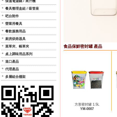
保溫電湯鍋 / 果汁機
餐具整理盒組 / 吸管座
吧台附件
營業用餐具
餐飲服務用品
廚房烘焙器具
食品保鮮密封罐 產品
菜單夾、帳單夾
桌上調味用品系列
進口產品
代理產品
多層組合棚架
方形密封罐 1.5L
YM-0007