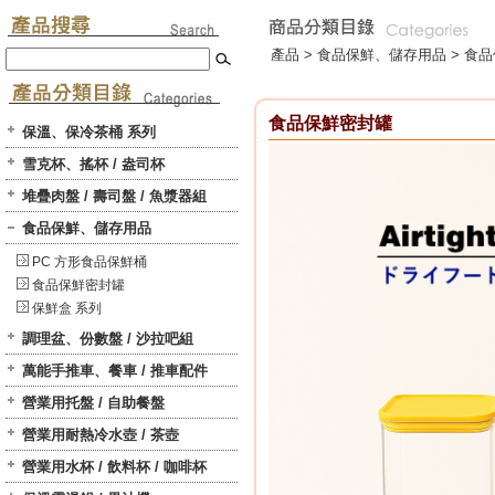
產品 >
食品保鮮、儲存用品
>
食品
食品保鮮密封罐
保溫、保冷茶桶 系列
雪克杯、搖杯 / 盎司杯
堆疊肉盤 / 壽司盤 / 魚漿器組
食品保鮮、儲存用品
PC 方形食品保鮮桶
食品保鮮密封罐
保鮮盒 系列
調理盆、份數盤 / 沙拉吧組
萬能手推車、餐車 / 推車配件
營業用托盤 / 自助餐盤
營業用耐熱冷水壺 / 茶壺
營業用水杯 / 飲料杯 / 咖啡杯