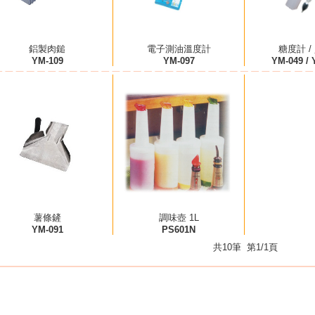
鋁製肉鎚
電子測油溫度計
糖度計 /
YM-109
YM-097
YM-049 / 
薯條鏟
調味壺 1L
YM-091
PS601N
共10筆 第1/1頁