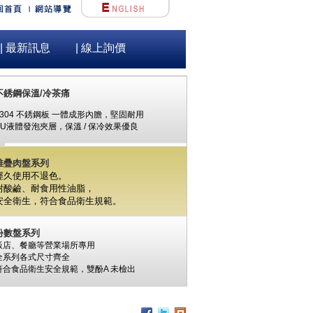
| 最新訊息
| 線上詢價
不銹鋼保溫/冷茶痛
#304 不銹鋼板 一體成形內膽，堅固耐用
PU液體發泡夾層，保溫 / 保冷效果優良
堆疊肉盤系列
經久使用不退色。
耐酸鹼、耐食用性油脂，
安全衛生，
符合食品衛生規範。
份數盤系列
飯店、餐廳等營業場所專用
全系列各式尺寸齊全
符合食品衛生安全規範，
雙酚A
未檢出
食材保鮮筒系列