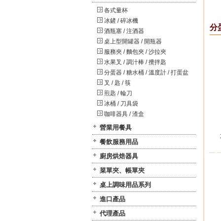
各式量杯
冰鏟 / 碎冰機
分蛋
酒瓶塞 / 注酒器
桌上型開罐器 / 開瓶器
服務夾 / 麵包夾 / 沙拉夾
水果叉 / 調汁棒 / 攪拌匙
分蛋器 / 糖水桶 / 溫度計 / 打蛋盆
叉 / 匙 / 筷
煎匙 / 輪刀
冰桶 / 刀具袋
咖啡器具 / 渣盒
營業用餐具
餐飲服務用品
廚房烘焙器具
菜單夾、帳單夾
桌上調味用品系列
進口產品
代理產品