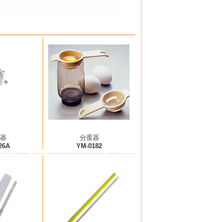
器
分蛋器
26A
YM-0182