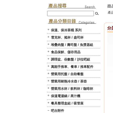
產品
分蛋
保溫、保冷茶桶 系列
雪克杯、搖杯 / 盎司杯
堆疊肉盤 / 壽司盤 / 魚漿器組
食品保鮮、儲存用品
調理盆、份數盤 / 沙拉吧組
萬能手推車、餐車 / 推車配件
營業用托盤 / 自助餐盤
營業用耐熱冷水壺 / 茶壺
營業用水杯 / 飲料杯 / 咖啡杯
保溫電湯鍋 / 果汁機
餐具整理盒組 / 吸管座
吧台附件