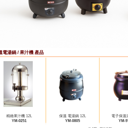
溫電湯鍋 / 果汁機 產品
精緻果汁機 12L
保溫 電湯鍋 12L
電子保溫湯
YM-0251
YM-0805
YM-9