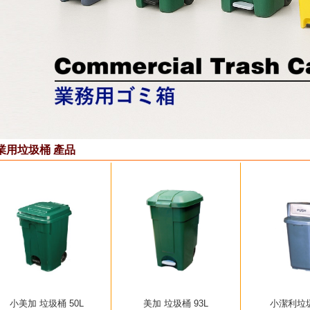
業用垃圾桶 產品
小美加 垃圾桶 50L
美加 垃圾桶 93L
小潔利垃圾