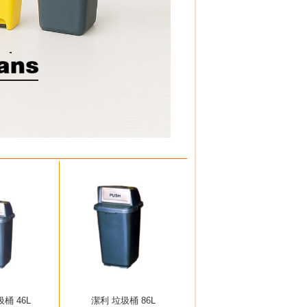
桶 46L
潔利 垃圾桶 86L