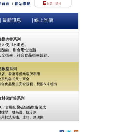
堆疊肉盤系列
經久使用不退色。
| 最新訊息
| 線上詢價
耐酸鹼、耐食用性油脂，
安全衛生，
符合食品衛生規範。
份數盤系列
飯店、餐廳等營業場所專用
全系列各式尺寸齊全
符合食品衛生安全規範，
雙酚A
未檢出
食材保鮮筒系列
PC / 食用級 聚碳酸酯樹脂 製成
耐撞擊、耐高溫、抗冷凍
可用於洗碗機、冰箱、冷凍庫
杯架組
PP / 食用級 聚丙烯樹脂 製成
設計簡潔，清洗方便，符合食品安全衛生規範。
搭配餐具整理盒，使用方式多元。