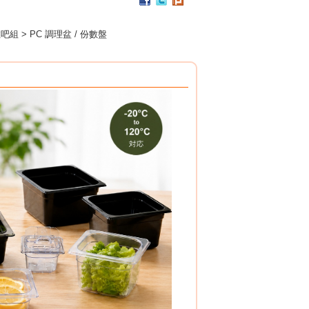
吧組 > PC 調理盆 / 份數盤