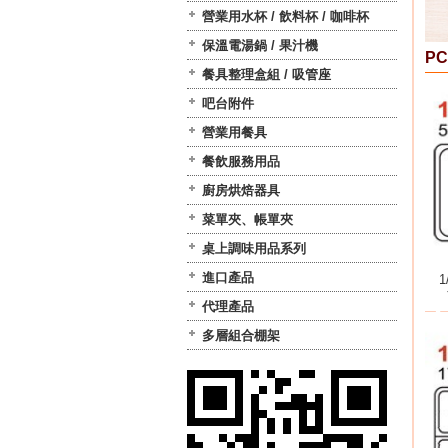
營業用水杯 / 飲料杯 / 咖啡杯
保溫電湯鍋 / 果汁機
PC
餐具整理盒組 / 吸管座
吧台附件
營業用餐具
餐飲服務用品
廚房烘焙器具
菜單夾、帳單夾
桌上調味用品系列
進口產品
代理產品
多層組合棚架