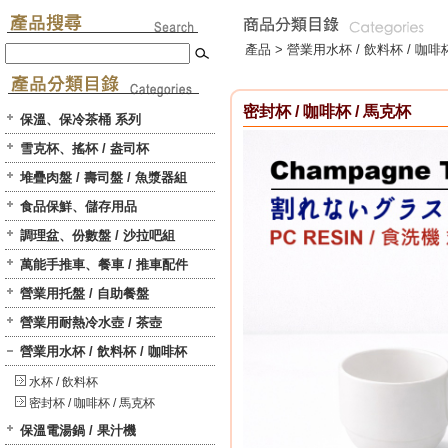
產品 >
營業用水杯 / 飲料杯 / 咖啡
密封杯 / 咖啡杯 / 馬克杯
保溫、保冷茶桶 系列
雪克杯、搖杯 / 盎司杯
堆疊肉盤 / 壽司盤 / 魚漿器組
食品保鮮、儲存用品
調理盆、份數盤 / 沙拉吧組
萬能手推車、餐車 / 推車配件
營業用托盤 / 自助餐盤
營業用耐熱冷水壺 / 茶壺
營業用水杯 / 飲料杯 / 咖啡杯
水杯 / 飲料杯
密封杯 / 咖啡杯 / 馬克杯
保溫電湯鍋 / 果汁機