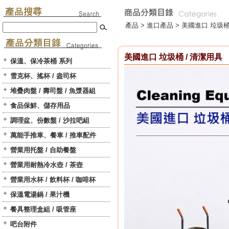
產品 >
進口產品
>
美國進口 垃圾桶
美國進口 垃圾桶 / 清潔用具
保溫、保冷茶桶 系列
雪克杯、搖杯 / 盎司杯
堆疊肉盤 / 壽司盤 / 魚漿器組
食品保鮮、儲存用品
調理盆、份數盤 / 沙拉吧組
萬能手推車、餐車 / 推車配件
營業用托盤 / 自助餐盤
營業用耐熱冷水壺 / 茶壺
營業用水杯 / 飲料杯 / 咖啡杯
保溫電湯鍋 / 果汁機
餐具整理盒組 / 吸管座
吧台附件