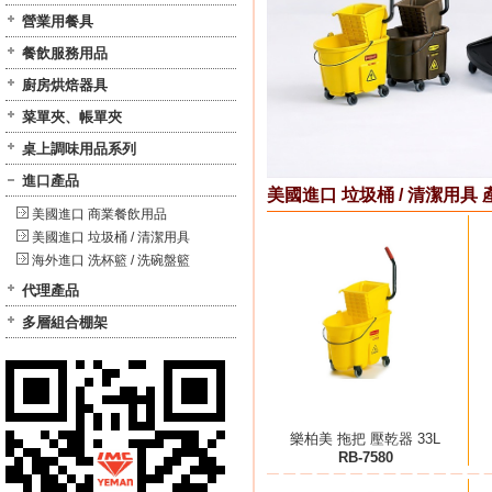
營業用餐具
餐飲服務用品
廚房烘焙器具
菜單夾、帳單夾
桌上調味用品系列
進口產品
美國進口 垃圾桶 / 清潔用具 
美國進口 商業餐飲用品
美國進口 垃圾桶 / 清潔用具
海外進口 洗杯籃 / 洗碗盤籃
代理產品
多層組合棚架
樂柏美 拖把 壓乾器 33L
RB-7580