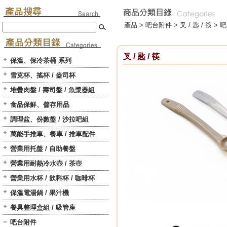
產品 >
吧台附件
>
叉 / 匙 / 筷
> 吧
叉 / 匙 / 筷
保溫、保冷茶桶 系列
雪克杯、搖杯 / 盎司杯
堆疊肉盤 / 壽司盤 / 魚漿器組
食品保鮮、儲存用品
調理盆、份數盤 / 沙拉吧組
萬能手推車、餐車 / 推車配件
營業用托盤 / 自助餐盤
營業用耐熱冷水壺 / 茶壺
營業用水杯 / 飲料杯 / 咖啡杯
保溫電湯鍋 / 果汁機
餐具整理盒組 / 吸管座
吧台附件