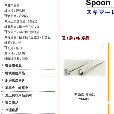
各式量杯
冰鏟 / 碎冰機
酒瓶塞 / 注酒器
桌上型開罐器 / 開瓶器
服務夾 / 麵包夾 / 沙拉夾
水果叉 / 調汁棒 / 攪拌匙
分蛋器 / 糖水桶 / 溫度計 / 打蛋盆
叉 / 匙 / 筷 產品
叉 / 匙 / 筷
煎匙 / 輪刀
冰桶 / 刀具袋
咖啡器具 / 渣盒
營業用餐具
餐飲服務用品
廚房烘焙器具
菜單夾、帳單夾
不銹鋼 果糖匙
桌上調味用品系列
YM-006
進口產品
代理產品