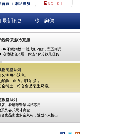
| 最新訊息
| 線上詢價
不銹鋼保溫/冷茶痛
#304 不銹鋼板 一體成形內膽，堅固耐用
PU液體發泡夾層，保溫 / 保冷效果優良
堆疊肉盤系列
經久使用不退色。
耐酸鹼、耐食用性油脂，
安全衛生，
符合食品衛生規範。
份數盤系列
飯店、餐廳等營業場所專用
全系列各式尺寸齊全
符合食品衛生安全規範，
雙酚A
未檢出
食材保鮮筒系列