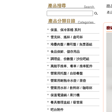
產品
糖罐
保溫、保冷茶桶 系列
雪克杯、搖杯 / 盎司杯
堆疊肉盤 / 壽司盤 / 魚漿器組
食品保鮮、儲存用品
調理盆、份數盤 / 沙拉吧組
萬能手推車、餐車 / 推車配件
營業用托盤 / 自助餐盤
營業用耐熱冷水壺 / 茶壺
營業用水杯 / 飲料杯 / 咖啡杯
保溫電湯鍋 / 果汁機
餐具整理盒組 / 吸管座
吧台附件