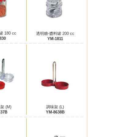
 180 cc
透明糖‧醬料罐 200 cc
830
YM-1811
 (M)
調味架 (L)
637B
YM-8638B