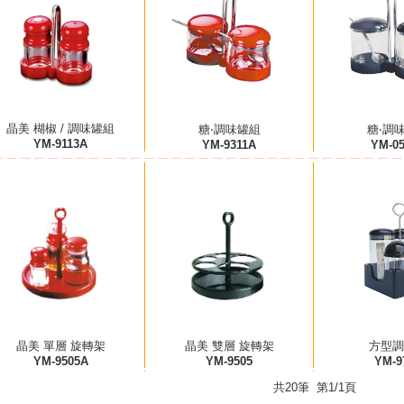
晶美 楜椒 / 調味罐組
糖‧調味罐組
糖‧調
YM-9113A
YM-9311A
YM-0
晶美 單層 旋轉架
晶美 雙層 旋轉架
方型調
YM-9505A
YM-9505
YM-9
共20筆 第1/1頁