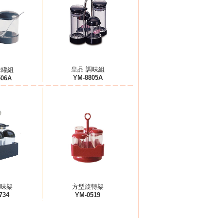
皇品 調味組
味罐組
YM-8805A
506A
味架
方型旋轉架
734
YM-0519