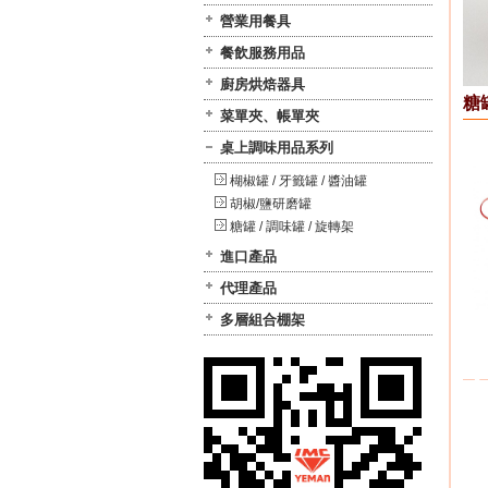
營業用餐具
餐飲服務用品
廚房烘焙器具
糖罐
菜單夾、帳單夾
桌上調味用品系列
楜椒罐 / 牙籤罐 / 醬油罐
胡椒/鹽研磨罐
糖罐 / 調味罐 / 旋轉架
進口產品
代理產品
多層組合棚架