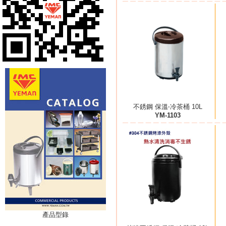
不銹鋼 保溫‧冷茶桶 10L
YM-1103
產品型錄