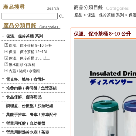
產品 >
保溫、保冷茶桶 系列
>
保溫
保溫、保冷茶桶 8~10 公升
保溫、保冷茶桶 系列
保溫、保冷茶桶 8~10 公升
保溫、保冷茶桶 12~13L
保溫、保冷茶桶 15L 以上
無水龍頭 保溫桶
內蓋 / 濾網 / 水龍頭
雪克杯、搖杯 / 盎司杯
堆疊肉盤 / 壽司盤 / 魚漿器組
食品保鮮、儲存用品
調理盆、份數盤 / 沙拉吧組
萬能手推車、餐車 / 推車配件
營業用托盤 / 自助餐盤
營業用耐熱冷水壺 / 茶壺