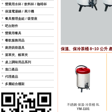
營業用水杯 / 飲料杯 / 咖啡杯
保溫電湯鍋 / 果汁機
餐具整理盒組 / 吸管座
吧台附件
營業用餐具
餐飲服務用品
廚房烘焙器具
保溫、保冷茶桶 8~10 公升 
菜單夾、帳單夾
桌上調味用品系列
進口產品
代理產品
多層組合棚架
不銹鋼 保溫‧冷茶桶 8L
YM-1101