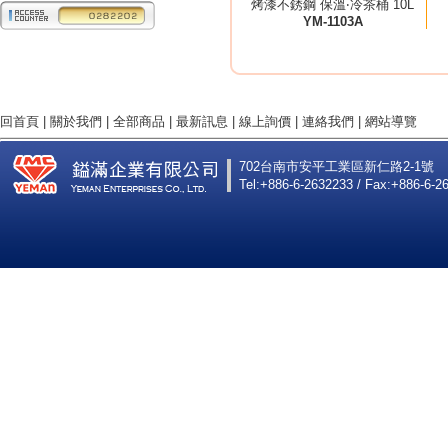
烤漆不銹鋼 保溫‧冷茶桶 10L
YM-1103A
回首頁
|
關於我們
|
全部商品
|
最新訊息
|
線上詢價
|
連絡我們
|
網站導覽
702台南市安平工業區新仁路2-1號
Tel:+886-6-2632233 / Fax:+886-6-2