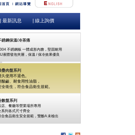
| 最新訊息
| 線上詢價
不銹鋼保溫/冷茶痛
#304 不銹鋼板 一體成形內膽，堅固耐用
PU液體發泡夾層，保溫 / 保冷效果優良
堆疊肉盤系列
經久使用不退色。
耐酸鹼、耐食用性油脂，
安全衛生，
符合食品衛生規範。
份數盤系列
飯店、餐廳等營業場所專用
全系列各式尺寸齊全
符合食品衛生安全規範，
雙酚A
未檢出
食材保鮮筒系列