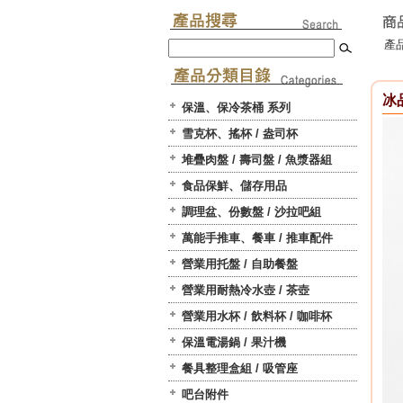
產品
冰
保溫、保冷茶桶 系列
雪克杯、搖杯 / 盎司杯
堆疊肉盤 / 壽司盤 / 魚漿器組
食品保鮮、儲存用品
調理盆、份數盤 / 沙拉吧組
萬能手推車、餐車 / 推車配件
營業用托盤 / 自助餐盤
營業用耐熱冷水壺 / 茶壺
營業用水杯 / 飲料杯 / 咖啡杯
保溫電湯鍋 / 果汁機
餐具整理盒組 / 吸管座
吧台附件