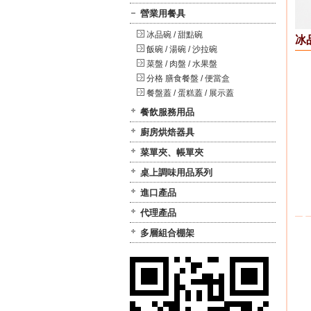
營業用餐具
冰品碗 / 甜點碗
冰
飯碗 / 湯碗 / 沙拉碗
菜盤 / 肉盤 / 水果盤
分格 膳食餐盤 / 便當盒
餐盤蓋 / 蛋糕蓋 / 展示蓋
餐飲服務用品
廚房烘焙器具
菜單夾、帳單夾
桌上調味用品系列
進口產品
代理產品
多層組合棚架