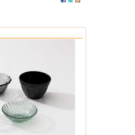
PC / 食用級 聚碳酸酯樹脂 製成
耐撞擊、耐高溫、抗冷凍
可用於洗碗機、冰箱、冷凍庫
杯架組
PP / 食用級 聚丙烯樹脂 製成
設計簡潔，清洗方便，符合食品安全衛生規範。
搭配餐具整理盒，使用方式多元。