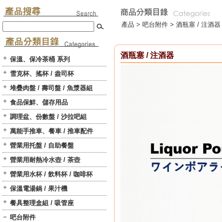
產品 >
吧台附件
>
酒瓶塞 / 注酒器
酒瓶塞 / 注酒器
保溫、保冷茶桶 系列
雪克杯、搖杯 / 盎司杯
堆疊肉盤 / 壽司盤 / 魚漿器組
食品保鮮、儲存用品
調理盆、份數盤 / 沙拉吧組
萬能手推車、餐車 / 推車配件
營業用托盤 / 自助餐盤
營業用耐熱冷水壺 / 茶壺
營業用水杯 / 飲料杯 / 咖啡杯
保溫電湯鍋 / 果汁機
餐具整理盒組 / 吸管座
吧台附件