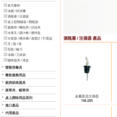
各式量杯
冰鏟 / 碎冰機
酒瓶塞 / 注酒器
桌上型開罐器 / 開瓶器
服務夾 / 麵包夾 / 沙拉夾
水果叉 / 調汁棒 / 攪拌匙
酒瓶塞 / 注酒器 產品
分蛋器 / 糖水桶 / 溫度計 / 打蛋盆
叉 / 匙 / 筷
煎匙 / 輪刀
冰桶 / 刀具袋
咖啡器具 / 渣盒
營業用餐具
餐飲服務用品
廚房烘焙器具
菜單夾、帳單夾
金屬直流注酒器
桌上調味用品系列
YM-285
進口產品
代理產品