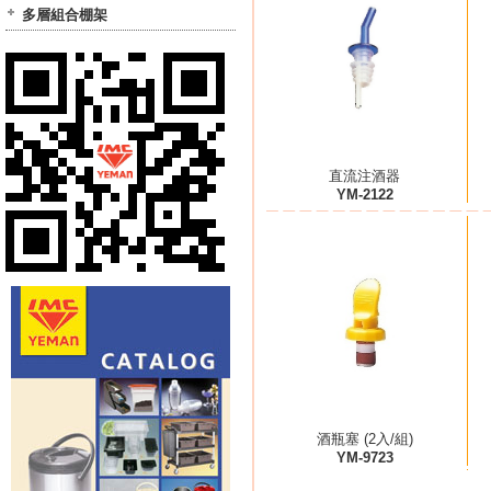
多層組合棚架
直流注酒器
YM-2122
酒瓶塞 (2入/組)
YM-9723