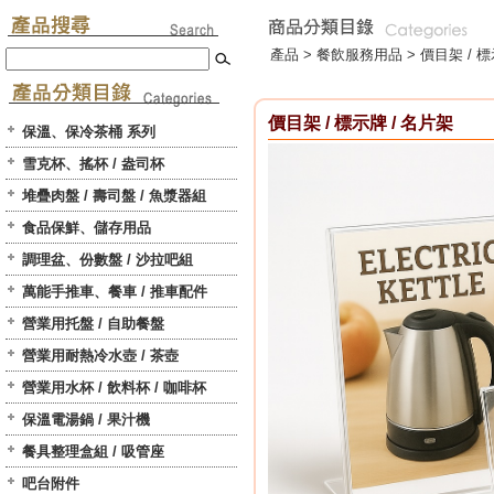
產品 >
餐飲服務用品
>
價目架 / 標
價目架 / 標示牌 / 名片架
保溫、保冷茶桶 系列
雪克杯、搖杯 / 盎司杯
堆疊肉盤 / 壽司盤 / 魚漿器組
食品保鮮、儲存用品
調理盆、份數盤 / 沙拉吧組
萬能手推車、餐車 / 推車配件
營業用托盤 / 自助餐盤
營業用耐熱冷水壺 / 茶壺
營業用水杯 / 飲料杯 / 咖啡杯
保溫電湯鍋 / 果汁機
餐具整理盒組 / 吸管座
吧台附件