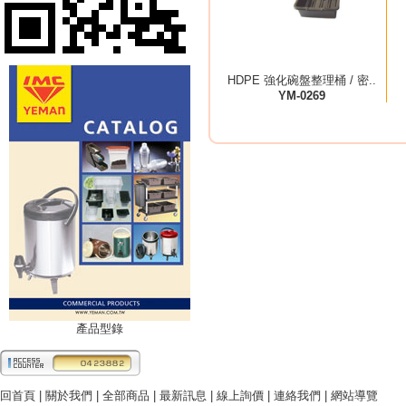
HDPE 強化碗盤整理桶 / 密..
YM-0269
產品型錄
回首頁
|
關於我們
|
全部商品
|
最新訊息
|
線上詢價
|
連絡我們
|
網站導覽