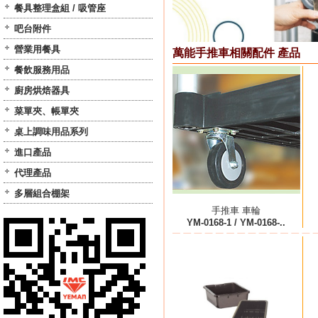
餐具整理盒組 / 吸管座
吧台附件
營業用餐具
萬能手推車相關配件 產品
餐飲服務用品
廚房烘焙器具
菜單夾、帳單夾
桌上調味用品系列
進口產品
代理產品
多層組合棚架
手推車 車輪
YM-0168-1 / YM-0168-..